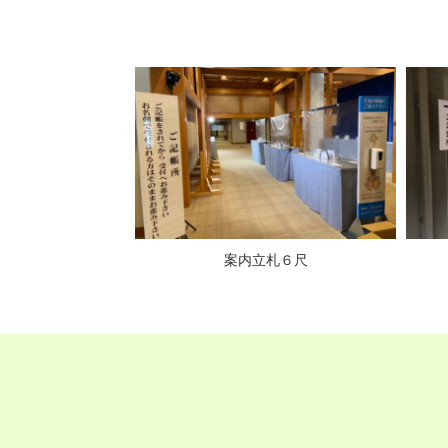
（横書き）
案内立札６尺