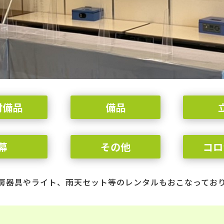
付備品
備品
幕
その他
コロ
房器具やライト、雨天セット等のレンタルもおこなってお