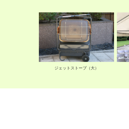
トーブ
ジェットストーブ（大）