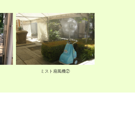
ミスト扇風機②
サン