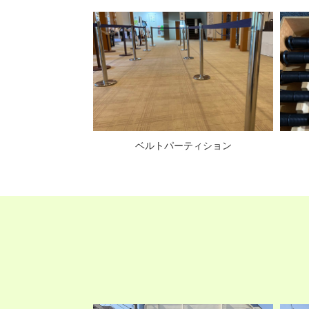
ティション
ベルトパーティション