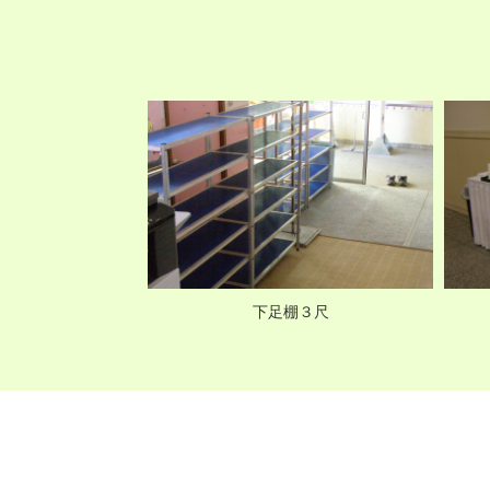
棚４尺
下足棚３尺