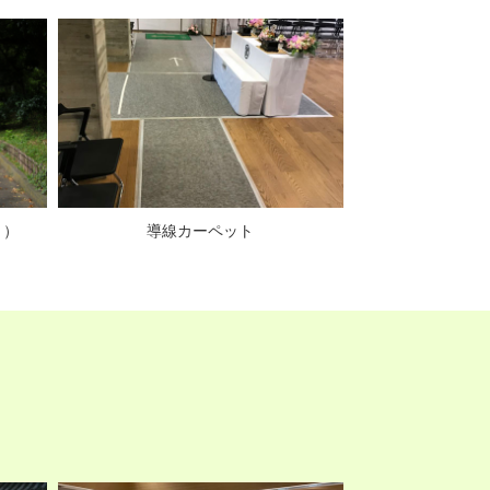
き）
導線カーペット
ロープパ