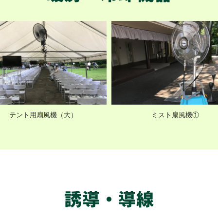
テント用扇風機（大）
ミスト扇風機①
誘導・導線