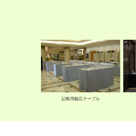
テーブル
記帳用幅広テーブル