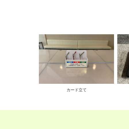
ド立て
カード立て