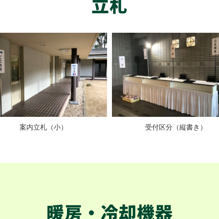
立札
案内立札（小）
受付区分（縦書き）
暖房・冷却機器