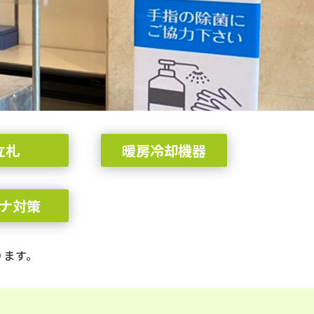
立札
暖房冷却機器
ナ対策
ります。