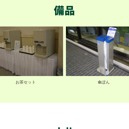
備品
お茶セット
傘ぽん