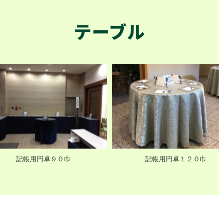
テーブル
記帳用円卓９０巾
記帳用円卓１２０巾